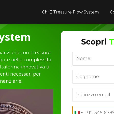
Chi È Treasure Flow System
C
System
Scopri
T
inanziario con Treasure
igare nelle complessità
attaforma innovativa ti
enti necessari per
inanziarie.