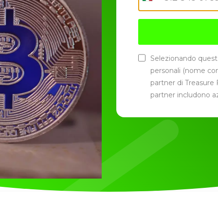
Selezionando questa 
personali (nome com
partner di Treasure F
partner includono az