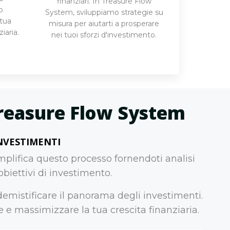
finanziari. In Treasure Flow
o
System, sviluppiamo strategie su
 tua
misura per aiutarti a prosperare
iaria.
nei tuoi sforzi d'investimento.
 Treasure Flow System
NVESTIMENTI
plifica questo processo fornendoti analisi
biettivi di investimento.
emistificare il panorama degli investimenti.
 e massimizzare la tua crescita finanziaria.