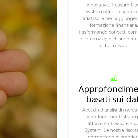
innovativa, Treasure Fl
System offre un approcc
adattabile per raggiunger
formazione finanziaria
trasformando concetti comp
in informazioni chiare per u
di tutti i livelli.
Approfondime
basati sui dat
Accedi ad analisi di merca
approfondimenti strategi
attraverso Treasure Flo
System. Le nostre risorse
permettono di prender