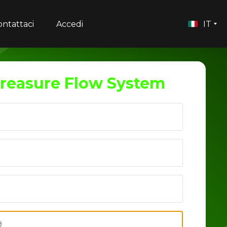
ontattaci
Accedi
IT
reasure Flow System