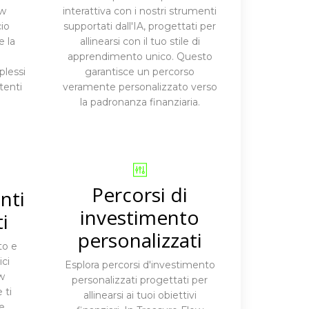
ow
interattiva con i nostri strumenti
io
supportati dall'IA, progettati per
e la
allinearsi con il tuo stile di
,
apprendimento unico. Questo
lessi
garantisce un percorso
tenti
veramente personalizzato verso
la padronanza finanziaria.
Percorsi di
nti
investimento
i
personalizzati
to e
ci
Esplora percorsi d'investimento
w
personalizzati progettati per
 ti
allinearsi ai tuoi obiettivi
e