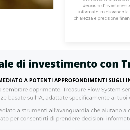
decisioni d'investiment
informate, migliorando la
chiarezza e precisione finanz
iale di investimento con
MEDIATO A POTENTI APPROFONDIMENTI SUGLI I
può sembrare opprimente. Treasure Flow System sem
e basate sull'IA, adattate specificamente ai tuoi o
diato a strumenti all'avanguardia che aiutano a d
to per consentirti di prendere decisioni informate