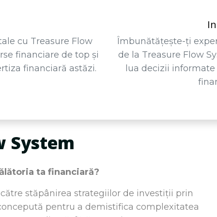
In
tale cu Treasure Flow
Îmbunătățește-ți exper
rse financiare de top și
de la Treasure Flow Sy
tiza financiară astăzi.
lua decizii informate 
fina
w System
ălătoria ta financiară?
ătre stăpânirea strategiilor de investiții prin
 concepută pentru a demistifica complexitatea