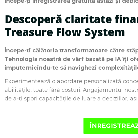
Începe-ți înregistrarea gratuită astăzi și debl
Descoperă claritate fina
Treasure Flow System
Începe-ți călătoria transformatoare către st
Tehnologia noastră de vârf bazată pe IA îți of
împuternicindu-te să navighezi complexitățile 
Experimentează o abordare personalizată concep
abilitățile, toate fără costuri. Angajamentul nost
de a-ți spori capacitățile de luare a deciziilor, as
ÎNREGISTREAZ