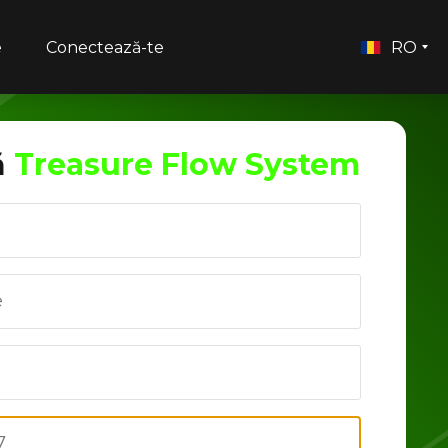
e
Conectează-te
RO
ă
Treasure Flow System