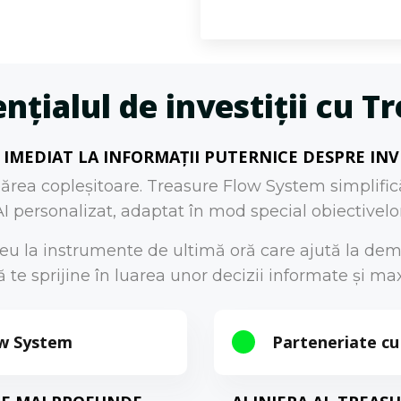
nțialul de investiții cu 
 IMEDIAT LA INFORMAȚII PUTERNICE DESPRE INVE
 părea copleșitoare. Treasure Flow System simplifi
I personalizat, adaptat în mod special obiectivelor
u la instrumente de ultimă oră care ajută la demis
te sprijine în luarea unor decizii informate și max
ow System
Parteneriate cu 