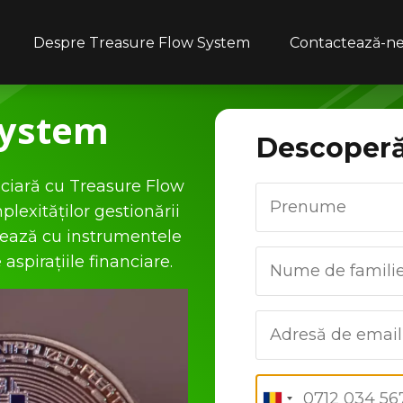
Despre Treasure Flow System
Contactează-n
System
Descoper
nciară cu Treasure Flow
lexităților gestionării
ipează cu instrumentele
aspirațiile financiare.