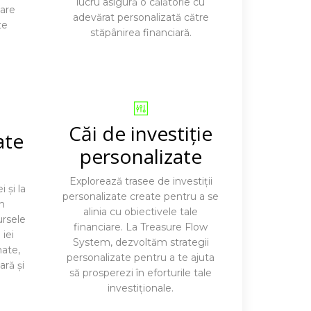
lucru asigură o călătorie cu
lare
adevărat personalizată către
te
stăpânirea financiară.
Căi de investiție
ate
personalizate
Explorează trasee de investiții
 și la
personalizate create pentru a se
in
alinia cu obiectivele tale
rsele
financiare. La Treasure Flow
iei
System, dezvoltăm strategii
mate,
personalizate pentru a te ajuta
ară și
să prosperezi în eforturile tale
investiționale.