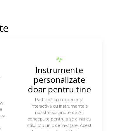
te
Instrumente
e
personalizate
doar pentru tine
Participă la o experiență
ow
interactivă cu instrumentele
re
noastre susținute de AI,
rea
concepute pentru a se alinia cu
stilul tău unic de învățare. Acest
e