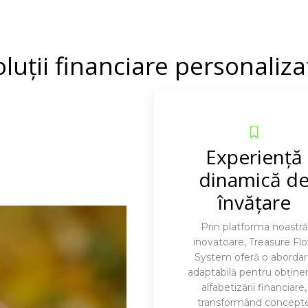
oluții financiare personaliza
Experiență
dinamică d
învățare
Prin platforma noastră
inovatoare, Treasure Fl
System oferă o aborda
adaptabilă pentru obține
alfabetizării financiare,
transformând concept