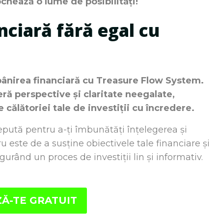
ochează o lume de posibilități!
nciară fără egal cu
ăpânirea financiară cu Treasure Flow System.
eră perspective și claritate neegalate,
călătoriei tale de investiții cu încredere.
ută pentru a-ți îmbunătăți înțelegerea și
ru este de a susține obiectivele tale financiare și
igurând un proces de investiții lin și informativ.
Ă-TE GRATUIT