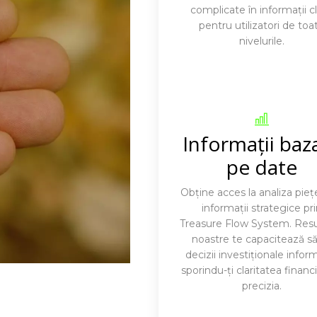
complicate în informații c
pentru utilizatori de toa
nivelurile.
Informații baz
pe date
Obține acces la analiza pieței
informații strategice pr
Treasure Flow System. Resu
noastre te capacitează să 
decizii investiționale infor
sporindu-ți claritatea financi
precizia.