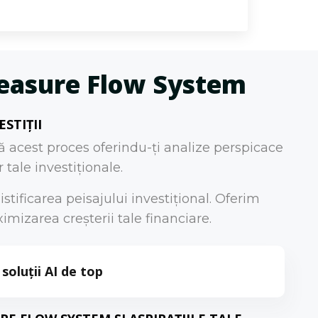
Treasure Flow System
STIȚII
că acest proces oferindu-ți analize perspicace
 tale investiționale.
tificarea peisajului investițional. Oferim
imizarea creșterii tale financiare.
soluții AI de top