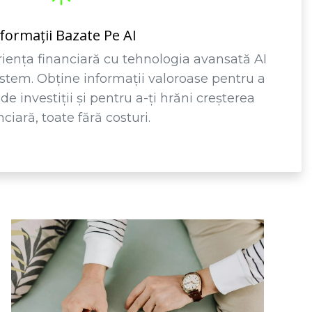
formații Bazate Pe AI
iența financiară cu tehnologia avansată AI
stem. Obține informații valoroase pentru a
de investiții și pentru a-ți hrăni creșterea
nciară, toate fără costuri.