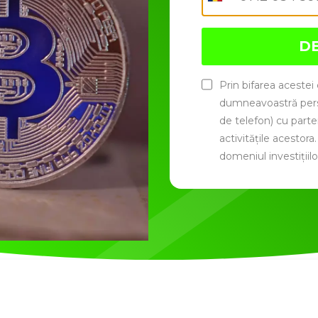
D
Prin bifarea acestei
dumneavoastră pers
de telefon) cu part
activitățile acestora
domeniul investițiilo