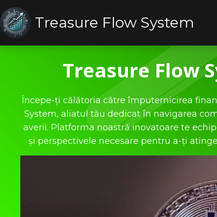
Treasure Flow System
Treasure Flow 
Începe-ți călătoria către împuternicirea fina
System, aliatul tău dedicat în navigarea comp
averii. Platforma noastră inovatoare te ech
și perspectivele necesare pentru a-ți atinge 