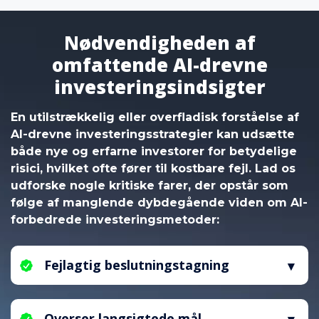
Nødvendigheden af
omfattende AI-drevne
investeringsindsigter
En utilstrækkelig eller overfladisk forståelse af
AI-drevne investeringsstrategier kan udsætte
både nye og erfarne investorer for betydelige
risici, hvilket ofte fører til kostbare fejl. Lad os
udforske nogle kritiske farer, der opstår som
følge af manglende dybdegående viden om AI-
forbedrede investeringsmetoder:
Fejlagtig beslutningstagning
Uden et solidt kendskab til AI-drevne
investeringsprincipper er enkeltpersoner
Overser langsigtede mål