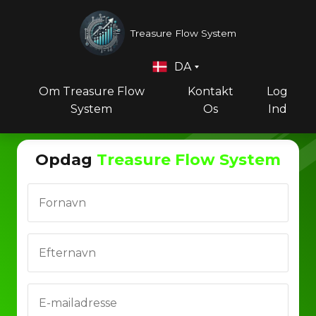
Treasure Flow System
DA
Om Treasure Flow
Kontakt
Log
System
Os
Ind
Opdag
Treasure Flow System