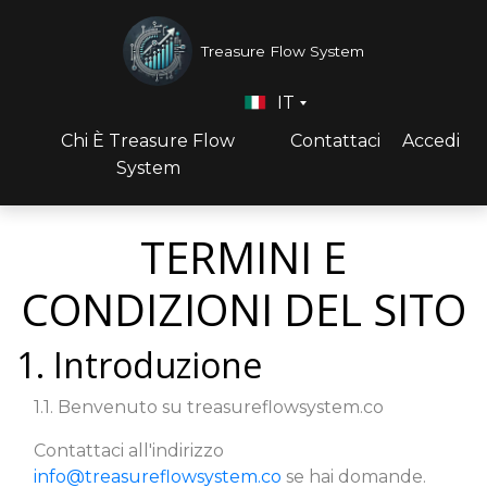
Treasure Flow System
IT
Chi È Treasure Flow
Contattaci
Accedi
System
TERMINI E
CONDIZIONI DEL SITO
1. Introduzione
1.1. Benvenuto su treasureflowsystem.co
Contattaci all'indirizzo
info@treasureflowsystem.co
se hai domande.