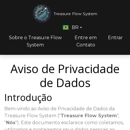
Treasure Flow System
BR
Sobre o Treasure Flow
Entre em
Entrar
System
Contato
Aviso de Privacidade
de Dados
Introdução
Bem-vindo ao Aviso de Privacidade de Dados da
Treasure Flow System ("
Treasure Flow System
",
"
Nós
"). Este documento esclarece como coletamos,
utilizamos e protegemos seus dados pessoais ao